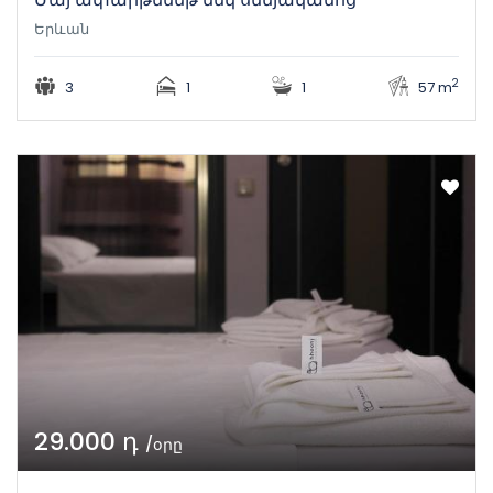
Երևան
2
3
1
1
57 m
29.000 դ
/օրը