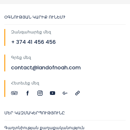
ՕԳՆՈՒԹՅԱՆ ԿԱՐԻՔ ՈՒՆԵՄ?
Զանգահարեք մեզ
+ 374 41 456 456
Գրեք մեզ
contact@landofnoah.com
Հետեւեք մեզ
ՄԵՐ ԿԱԶՄԱԿԵՐՊՈՒԹՅՈՒՆԸ
Գաղտնիության քաղաքականություն