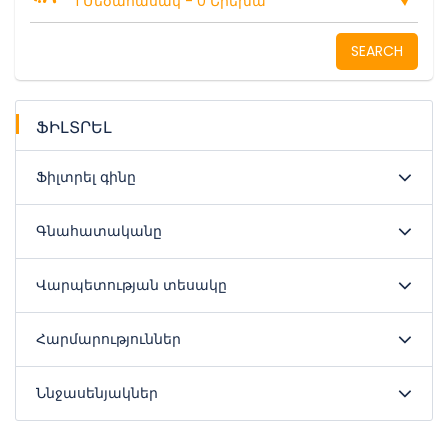
1 Մեծահասակ
-
0 Երեխա
SEARCH
ՖԻԼՏՐԵԼ
Ֆիլտրել գինը
Գնահատականը
Վարպետության տեսակը
Հարմարություններ
Ննջասենյակներ