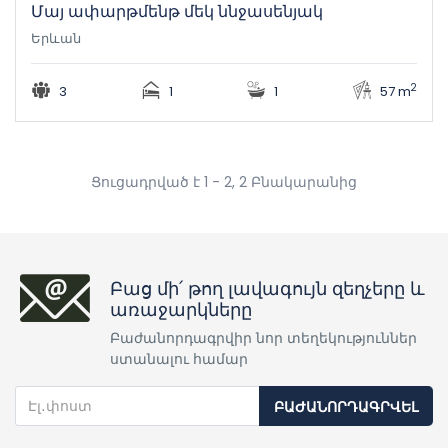
Մայ ափարթմենթ մեկ ննջասենյակ
Երևան
2
3
1
1
57 m
Ցուցադրված է 1 - 2, 2 Բնակարանից
Բաց մի՛ թող լավագույն զեղչերը և
առաջարկները
Բաժանորդագրվիր նոր տեղեկություններ
ստանալու համար
ԲԱԺԱՆՈՐԴԱԳՐՎԵԼ