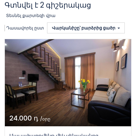
Գտնվել է 2 գիշերակաց
Տեսնել քարտեզի վրա
Դասավորել ըստ
Վարկանիշը՝ բարձրից ցածր
24.000 դ
/օրը
Մայ ափարթմենթ մեկ սենյականոց